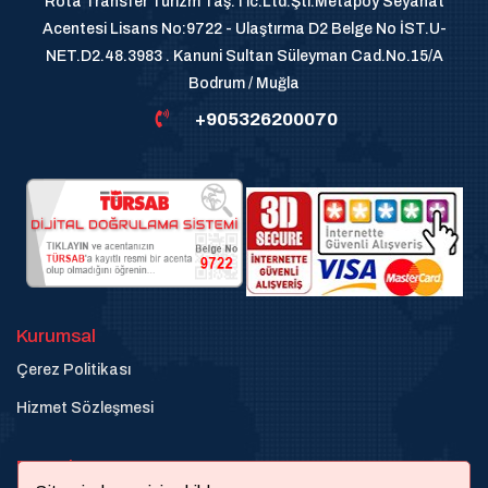
Rota Transfer Turizm Taş.Tic.Ltd.Şti.Metapoy Seyahat
Acentesi Lisans No:9722 - Ulaştırma D2 Belge No İST.U-
NET.D2.48.3983 . Kanuni Sultan Süleyman Cad.No.15/A
Bodrum / Muğla
+905326200070
Kurumsal
Çerez Politikası
Hizmet Sözleşmesi
Destek