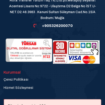
Rota Transfer Turizm Taş.Tic.Ltd.Şti.Metapoy Seyahat
Acentesi Lisans No:9722 - Ulaştırma D2 Belge No İST.U-
NET.D2.48.3983 . Kanuni Sultan Süleyman Cad.No.15/A
Bodrum / Muğla
+905326200070
Kurumsal
Çerez Politikası
Hizmet Sözleşmesi
Destek