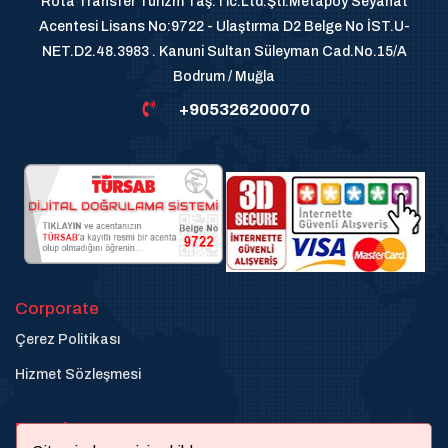
Rota Transfer Turizm Taş.Tic.Ltd.Şti.Metapoy Seyahat
Acentesi Lisans No:9722 - Ulaştırma D2 Belge No İST.U-
NET.D2.48.3983 . Kanuni Sultan Süleyman Cad.No.15/A
Bodrum / Muğla
+905326200070
Corporate
Çerez Politikası
Hizmet Sözleşmesi
Destek