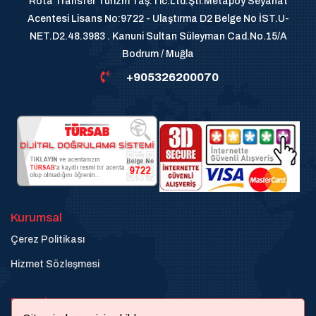
Rota Transfer Turizm Taş.Tic.Ltd.Şti.Metapoy Seyahat
Acentesi Lisans No:9722 - Ulaştırma D2 Belge No İST.U-
NET.D2.48.3983 . Kanuni Sultan Süleyman Cad.No.15/A
Bodrum / Muğla
+905326200070
Kurumsal
Çerez Politikası
Hizmet Sözleşmesi
Destek