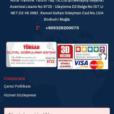
Rota Transfer Turizm Taş.Tic.Ltd.Şti.Metapoy Seyahat
Acentesi Lisans No:9722 - Ulaştırma D2 Belge No İST.U-
NET.D2.48.3983 . Kanuni Sultan Süleyman Cad.No.15/A
Bodrum / Muğla
+905326200070
Corporate
Çerez Politikası
Hizmet Sözleşmesi
Destek