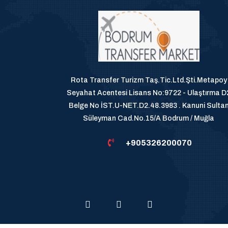
Rota Transfer Turizm Taş.Tic.Ltd.Şti.Metapoy
Seyahat Acentesi Lisans No:9722 - Ulaştırma D
Belge No İST.U-NET.D2.48.3983 . Kanuni Sulta
Süleyman Cad.No.15/A Bodrum / Muğla
+905326200070