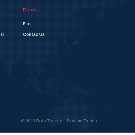
Destek
Faq
si
Contac Us
© 2019 Rota Transfer - Bodrum Transfer