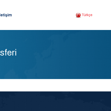
letişim
Türkçe
sferi