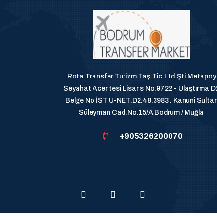
Rota Transfer Turizm Taş.Tic.Ltd.Şti.Metapoy
Seyahat Acentesi Lisans No:9722 - Ulaştırma D
Belge No İST.U-NET.D2.48.3983 . Kanuni Sulta
Süleyman Cad.No.15/A Bodrum / Muğla
+905326200070