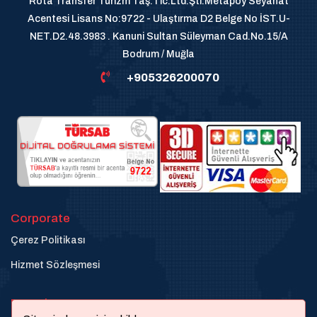
Rota Transfer Turizm Taş.Tic.Ltd.Şti.Metapoy Seyahat
Acentesi Lisans No:9722 - Ulaştırma D2 Belge No İST.U-
NET.D2.48.3983 . Kanuni Sultan Süleyman Cad.No.15/A
Bodrum / Muğla
+905326200070
Corporate
Çerez Politikası
Hizmet Sözleşmesi
Destek