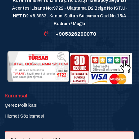
Rota Transfer Turizm Taş.Tic.Ltd.Şti.Metapoy Seyahat
Acentesi Lisans No:9722 - Ulaştırma D2 Belge No İST.U-
NET.D2.48.3983 . Kanuni Sultan Süleyman Cad.No.15/A
Bodrum / Muğla
+905326200070
Kurumsal
Çerez Politikası
Hizmet Sözleşmesi
Destek