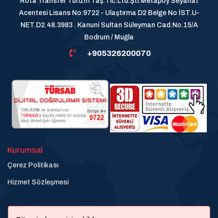
Rota Transfer Turizm Taş.Tic.Ltd.Şti.Metapoy Seyahat
Acentesi Lisans No:9722 - Ulaştırma D2 Belge No İST.U-
NET.D2.48.3983 . Kanuni Sultan Süleyman Cad.No.15/A
Bodrum / Muğla
+905326200070
Kurumsal
Çerez Politikası
Hizmet Sözleşmesi
Destek