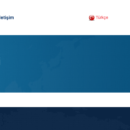
letişim
Türkçe
i