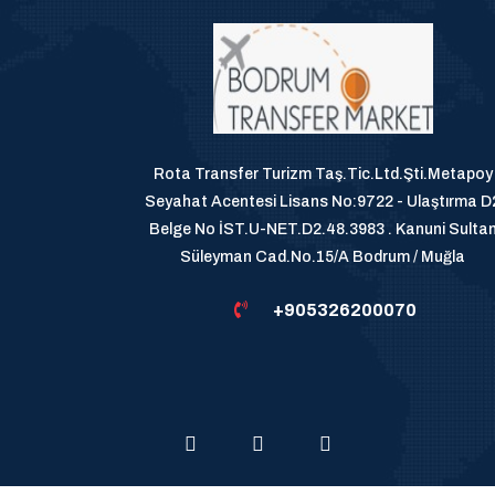
Rota Transfer Turizm Taş.Tic.Ltd.Şti.Metapoy
Seyahat Acentesi Lisans No:9722 - Ulaştırma D
Belge No İST.U-NET.D2.48.3983 . Kanuni Sulta
Süleyman Cad.No.15/A Bodrum / Muğla
+905326200070