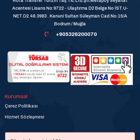
Rota Transfer Turizm Taş.Tic.Ltd.Şti.Metapoy Seyahat
Acentesi Lisans No:9722 - Ulaştırma D2 Belge No İST.U-
NET.D2.48.3983 . Kanuni Sultan Süleyman Cad.No.15/A
Bodrum / Muğla
+905326200070
Kurumsal
Çerez Politikası
Hizmet Sözleşmesi
Destek