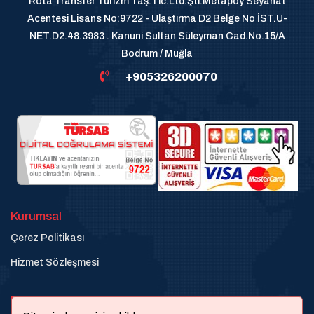
Rota Transfer Turizm Taş.Tic.Ltd.Şti.Metapoy Seyahat
Acentesi Lisans No:9722 - Ulaştırma D2 Belge No İST.U-
NET.D2.48.3983 . Kanuni Sultan Süleyman Cad.No.15/A
Bodrum / Muğla
+905326200070
Kurumsal
Çerez Politikası
Hizmet Sözleşmesi
Destek