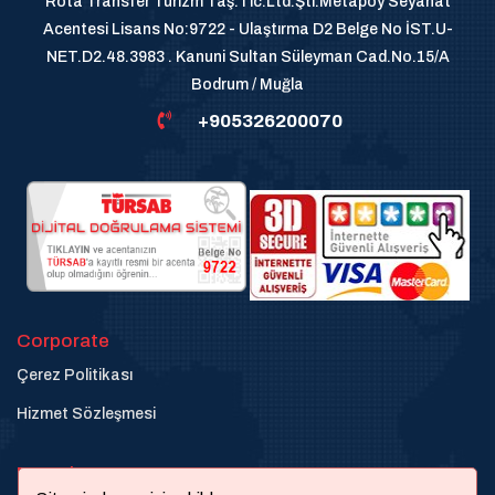
Rota Transfer Turizm Taş.Tic.Ltd.Şti.Metapoy Seyahat
Acentesi Lisans No:9722 - Ulaştırma D2 Belge No İST.U-
NET.D2.48.3983 . Kanuni Sultan Süleyman Cad.No.15/A
Bodrum / Muğla
+905326200070
Corporate
Çerez Politikası
Hizmet Sözleşmesi
Destek