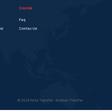
Destek
Faq
si
Contac Us
© 2019 Rota Transfer - Bodrum Transfer