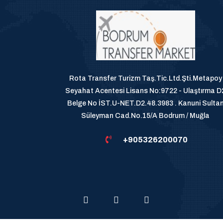
Rota Transfer Turizm Taş.Tic.Ltd.Şti.Metapoy
Seyahat Acentesi Lisans No:9722 - Ulaştırma D
Belge No İST.U-NET.D2.48.3983 . Kanuni Sulta
Süleyman Cad.No.15/A Bodrum / Muğla
+905326200070