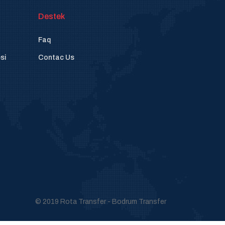
Destek
Faq
si
Contac Us
© 2019 Rota Transfer - Bodrum Transfer