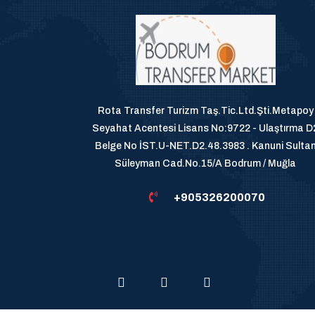
Rota Transfer Turizm Taş.Tic.Ltd.Şti.Metapoy
Seyahat Acentesi Lisans No:9722 - Ulaştırma D
Belge No İST.U-NET.D2.48.3983 . Kanuni Sulta
Süleyman Cad.No.15/A Bodrum / Muğla
+905326200070