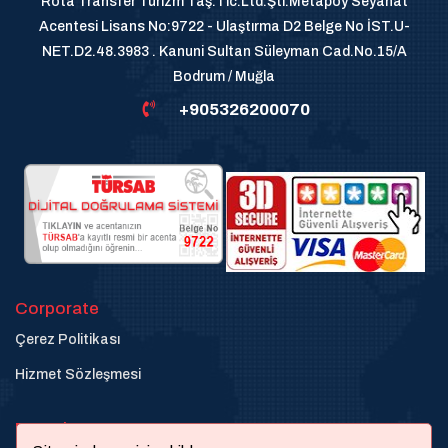
Rota Transfer Turizm Taş.Tic.Ltd.Şti.Metapoy Seyahat
Acentesi Lisans No:9722 - Ulaştırma D2 Belge No İST.U-
NET.D2.48.3983 . Kanuni Sultan Süleyman Cad.No.15/A
Bodrum / Muğla
+905326200070
Corporate
Çerez Politikası
Hizmet Sözleşmesi
Destek