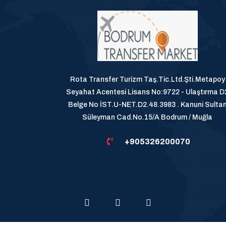
Rota Transfer Turizm Taş.Tic.Ltd.Şti.Metapoy
Seyahat Acentesi Lisans No:9722 - Ulaştırma D
Belge No İST.U-NET.D2.48.3983 . Kanuni Sulta
Süleyman Cad.No.15/A Bodrum / Muğla
+905326200070