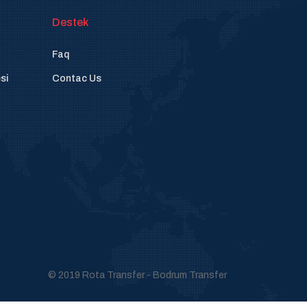
Destek
Faq
si
Contac Us
© 2019 Rota Transfer - Bodrum Transfer