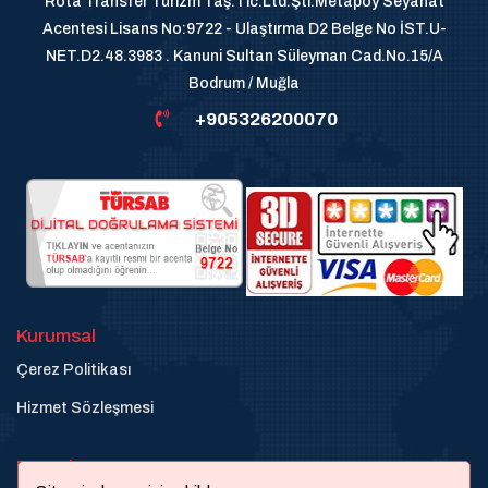
Rota Transfer Turizm Taş.Tic.Ltd.Şti.Metapoy Seyahat
Acentesi Lisans No:9722 - Ulaştırma D2 Belge No İST.U-
NET.D2.48.3983 . Kanuni Sultan Süleyman Cad.No.15/A
Bodrum / Muğla
+905326200070
Kurumsal
Çerez Politikası
Hizmet Sözleşmesi
Destek