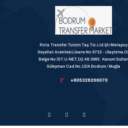
Rota Transfer Turizm Taş.Tic.Ltd.Şti.Metapoy
Seyahat Acentesi Lisans No:9722 - Ulaştırma D
Belge No İST.U-NET.D2.48.3983 . Kanuni Sulta
Süleyman Cad.No.15/A Bodrum / Muğla
+905326200070