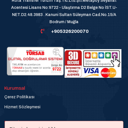
Rota Transfer Turizm Taş.Tic.Ltd.Şti.Metapoy Seyahat
Acentesi Lisans No:9722 - Ulaştırma D2 Belge No İST.U-
NET.D2.48.3983 . Kanuni Sultan Süleyman Cad.No.15/A
Bodrum / Muğla
+905326200070
Kurumsal
Çerez Politikası
Hizmet Sözleşmesi
Destek