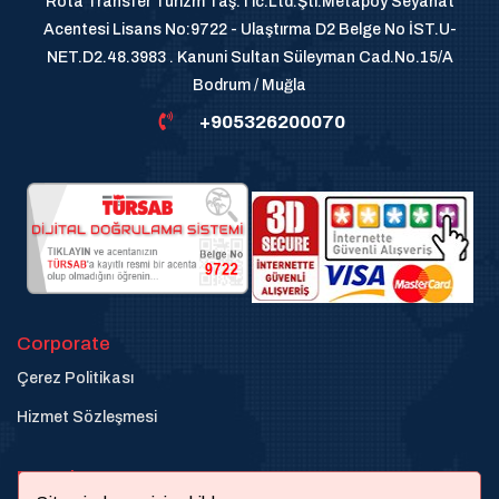
Rota Transfer Turizm Taş.Tic.Ltd.Şti.Metapoy Seyahat
Acentesi Lisans No:9722 - Ulaştırma D2 Belge No İST.U-
NET.D2.48.3983 . Kanuni Sultan Süleyman Cad.No.15/A
Bodrum / Muğla
+905326200070
Corporate
Çerez Politikası
Hizmet Sözleşmesi
Destek