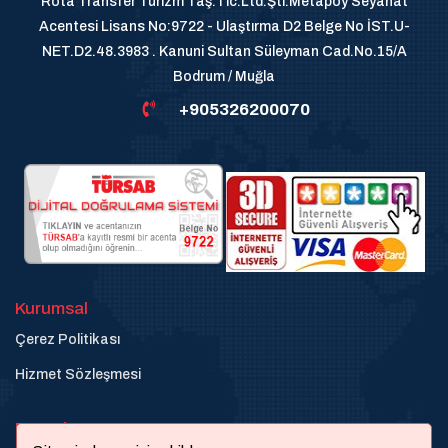
Rota Transfer Turizm Taş.Tic.Ltd.Şti.Metapoy Seyahat
Acentesi Lisans No:9722 - Ulaştırma D2 Belge No İST.U-
NET.D2.48.3983 . Kanuni Sultan Süleyman Cad.No.15/A
Bodrum / Muğla
+905326200070
Kurumsal
Çerez Politikası
Hizmet Sözleşmesi
Destek