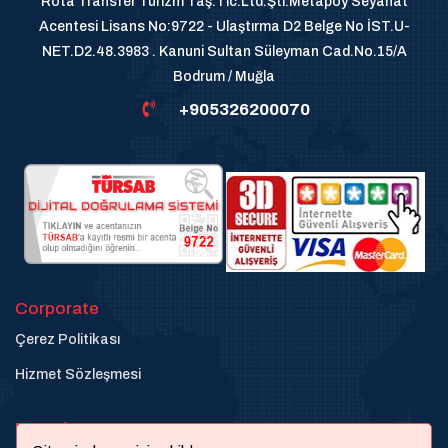
Rota Transfer Turizm Taş.Tic.Ltd.Şti.Metapoy Seyahat
Acentesi Lisans No:9722 - Ulaştırma D2 Belge No İST.U-
NET.D2.48.3983 . Kanuni Sultan Süleyman Cad.No.15/A
Bodrum / Muğla
+905326200070
Corporate
Çerez Politikası
Hizmet Sözleşmesi
Destek