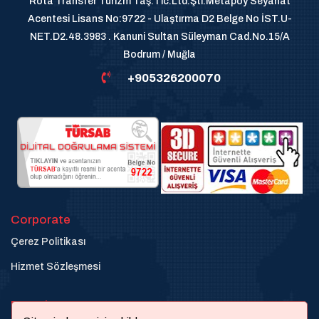
Rota Transfer Turizm Taş.Tic.Ltd.Şti.Metapoy Seyahat
Acentesi Lisans No:9722 - Ulaştırma D2 Belge No İST.U-
NET.D2.48.3983 . Kanuni Sultan Süleyman Cad.No.15/A
Bodrum / Muğla
+905326200070
Corporate
Çerez Politikası
Hizmet Sözleşmesi
Destek