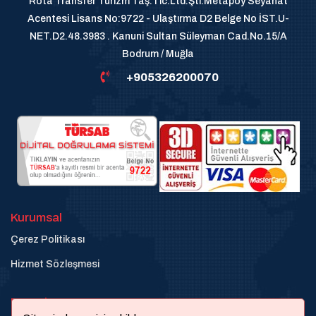
Rota Transfer Turizm Taş.Tic.Ltd.Şti.Metapoy Seyahat
Acentesi Lisans No:9722 - Ulaştırma D2 Belge No İST.U-
NET.D2.48.3983 . Kanuni Sultan Süleyman Cad.No.15/A
Bodrum / Muğla
+905326200070
Kurumsal
Çerez Politikası
Hizmet Sözleşmesi
Destek